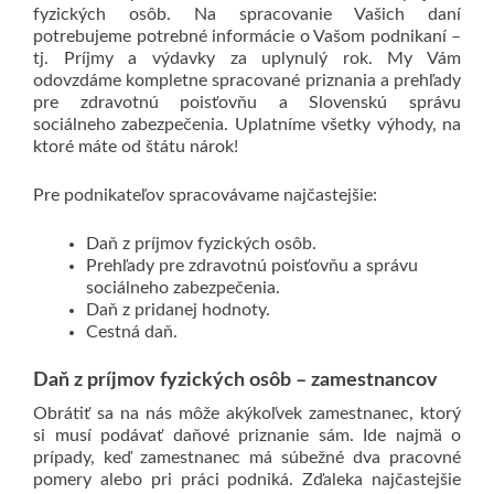
fyzických osôb.
Na spracovanie Vašich daní
potrebujeme potrebné informácie o Vašom podnikaní –
tj. Príjmy a výdavky za uplynulý rok.
My Vám
odovzdáme kompletne spracované priznania a prehľady
pre zdravotnú poisťovňu a Slovenskú správu
sociálneho zabezpečenia.
Uplatníme všetky výhody, na
ktoré máte od štátu nárok!
Pre podnikateľov spracovávame najčastejšie:
Daň z príjmov fyzických osôb.
Prehľady pre zdravotnú poisťovňu a správu
sociálneho zabezpečenia.
Daň z pridanej hodnoty.
Cestná daň.
Daň z príjmov fyzických osôb – zamestnancov
Obrátiť sa na nás môže akýkoľvek zamestnanec, ktorý
si musí podávať daňové priznanie sám.
Ide najmä o
prípady, keď zamestnanec má súbežné dva pracovné
pomery alebo pri práci podniká.
Zďaleka najčastejšie