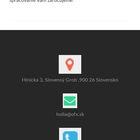
spracovanie Vám zaručujeme.
Hinícka 3, Slovensý Grob ,900 26 Slovensko
holla@ofx.sk