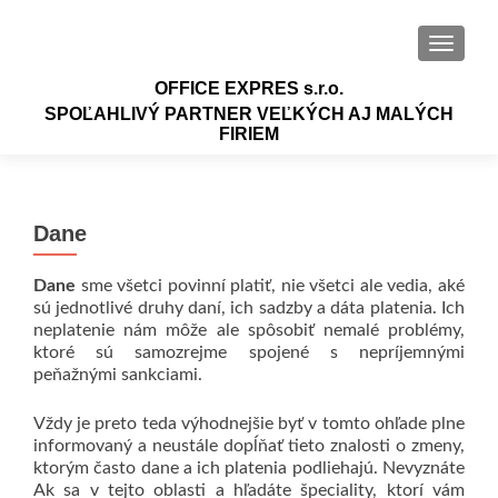
PREPÍN
OFFICE EXPRES s.r.o.
SPOĽAHLIVÝ PARTNER VEĽKÝCH AJ MALÝCH
FIRIEM
Dane
Dane
sme všetci povinní platiť, nie všetci ale vedia, aké
sú jednotlivé druhy daní, ich sadzby a dáta platenia.
Ich
neplatenie nám môže ale spôsobiť nemalé problémy,
ktoré sú samozrejme spojené s nepríjemnými
peňažnými sankciami.
Vždy je preto teda výhodnejšie byť v tomto ohľade plne
informovaný a neustále dopĺňať tieto znalosti o zmeny,
ktorým často dane a ich platenia podliehajú.
Nevyznáte
Ak sa v tejto oblasti a hľadáte špeciality, ktorí vám