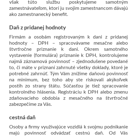
však túto službu poskytujeme samotným
zamestnávateľom, ktorí ju svojim zamestnancom dávajú
ako zamestnanecký benefit.
Daň z pridanej hodnoty
Firmám a osobám registrovaným k dani z pridanej
hodnoty – DPH – spracovávame mesačne alebo
štvrťročne priznanie k dani.
Okrem samotného
vystavenie (formulára) priznanie k DPH, kontrolujeme
najmä záznamová povinnosť – zjednodušene povedané
to, či máte v priznaní zahrnuté všetky doklady, ktoré je
potrebné zahrnúť.
Tým Vám znížime daňovú povinnosť
na minimum, bez toho aby ste riskovali akýkoľvek
postih zo strany štátu.
Súčasťou je tiež spracovanie
kontrolného hlásenia.
Registráciu k DPH alebo zmenu
zdaňovacieho obdobia z mesačného na štvrťročné
zabezpečíme za Vás.
cestná daň
Osoby a firmy využívajúce vozidlá k svojmu podnikanie
majú povinnosť odvádzať cestnú daň.
Od Vás