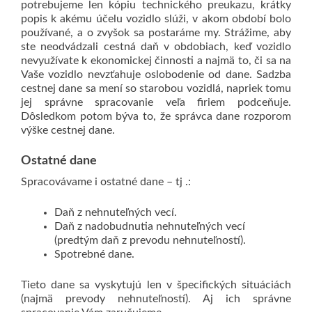
potrebujeme len kópiu technického preukazu, krátky
popis k akému účelu vozidlo slúži, v akom období bolo
používané, a o zvyšok sa postaráme my.
Strážime, aby
ste neodvádzali cestná daň v obdobiach, keď vozidlo
nevyužívate k ekonomickej činnosti a najmä to, či sa na
Vaše vozidlo nevzťahuje oslobodenie od dane.
Sadzba
cestnej dane sa mení so starobou vozidlá, napriek tomu
jej správne spracovanie veľa firiem podceňuje.
Dôsledkom potom býva to, že správca dane rozporom
výške cestnej dane.
Ostatné dane
Spracovávame i ostatné dane – tj .:
Daň z nehnuteľných vecí.
Daň z nadobudnutia nehnuteľných vecí
(predtým daň z prevodu nehnuteľností).
Spotrebné dane.
Tieto dane sa vyskytujú len v špecifických situáciách
(najmä prevody nehnuteľností).
Aj ich správne