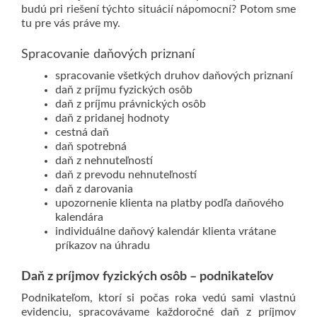
budú pri riešení týchto situácií nápomocní?
Potom sme
tu pre vás práve my.
Spracovanie daňových priznaní
spracovanie všetkých druhov daňových priznaní
daň z príjmu fyzických osôb
daň z príjmu právnických osôb
daň z pridanej hodnoty
cestná daň
daň spotrebná
daň z nehnuteľností
daň z prevodu nehnuteľností
daň z darovania
upozornenie klienta na platby podľa daňového
kalendára
individuálne daňový kalendár klienta vrátane
príkazov na úhradu
Daň z príjmov fyzických osôb – podnikateľov
Podnikateľom, ktorí si počas roka vedú sami vlastnú
evidenciu, spracovávame každoročné daň z príjmov