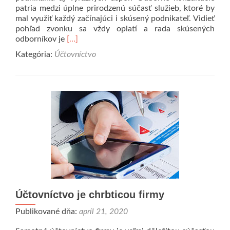
patria medzi úplne prirodzenú súčasť služieb, ktoré by
mal využiť každý začínajúci i skúsený podnikateľ. Vidieť
pohľad zvonku sa vždy oplatí a rada skúsených
Prečítať
odborníkov je
[…]
viac
Kategória:
Účtovníctvo
o
Konzultačné
služby
cesta
k
výrazným
úsporám
a
úspešnému
biznisu
Účtovníctvo je chrbticou firmy
Publikované dňa:
apríl 21, 2020