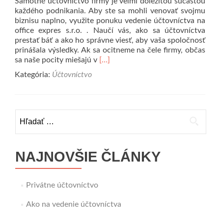
Samotné účtovníctvo firmy je veľmi dôležitou súčasťou
každého podnikania. Aby ste sa mohli venovať svojmu
biznisu naplno, využite ponuku vedenie účtovníctva na
office expres s.r.o. . Naučí vás, ako sa účtovníctva
prestať báť a ako ho správne viesť, aby vaša spoločnosť
prinášala výsledky. Ak sa ocitneme na čele firmy, občas
Prečítať
sa naše pocity miešajú v
[…]
viac
Kategória:
Účtovníctvo
o
Účtovníctvo
je
chrbticou
Hľadať:
firmy
NAJNOVŠIE ČLÁNKY
Privátne účtovníctvo
Ako na vedenie účtovníctva