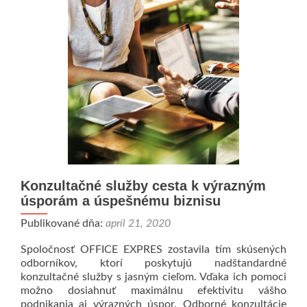
účtovníctva
Konzultačné služby cesta k výrazným
úsporám a úspešnému biznisu
Publikované dňa:
apríl 21, 2020
Spoločnosť OFFICE EXPRES zostavila tím skúsených
odborníkov, ktorí poskytujú nadštandardné
konzultačné služby s jasným cieľom. Vďaka ich pomoci
možno dosiahnuť maximálnu efektivitu vášho
podnikania aj výrazných úspor. Odborné konzultácie